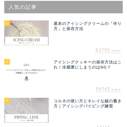
人気の記事
1
基本のアイシングクリームの「作り
方」と保存方法
82795
view
2
アイシングクッキーの保存方法はこ
れ！冷蔵庫にしまうのはNG？
54763
view
3
コルネの使い方とキレイな線の書き
方｜アイシングパイピング練習