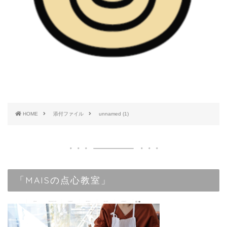
HOME
添付ファイル
unnamed (1)
「MAISの点心教室」