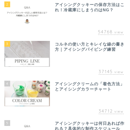
2
アイシングクッキーの保存方法はこ
れ！冷蔵庫にしまうのはNG？
54768
view
3
コルネの使い方とキレイな線の書き
方｜アイシングパイピング練習
37145
view
4
アイシングクリームの「着色方法」
とアイシングカラーチャート
34712
view
5
アイシングクッキーは何日あれば作
れる？具体的な制作スケジュール