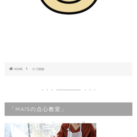
HOME
ロゴ細線
「MAISの点心教室」