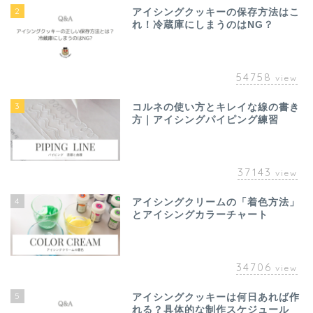
2
アイシングクッキーの保存方法はこ
れ！冷蔵庫にしまうのはNG？
54758
view
3
コルネの使い方とキレイな線の書き
方｜アイシングパイピング練習
37143
view
4
アイシングクリームの「着色方法」
とアイシングカラーチャート
34706
view
5
アイシングクッキーは何日あれば作
れる？具体的な制作スケジュール