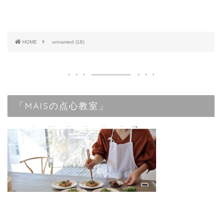
HOME
unnamed (18)
「MAISの点心教室」