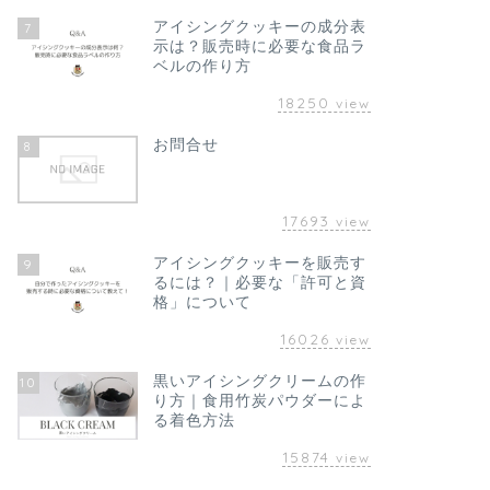
アイシングクッキーの成分表
7
示は？販売時に必要な食品ラ
ベルの作り方
18250
view
お問合せ
8
17693
view
アイシングクッキーを販売す
9
るには？｜必要な「許可と資
格」について
16026
view
黒いアイシングクリームの作
10
り方｜食用竹炭パウダーによ
る着色方法
15874
view