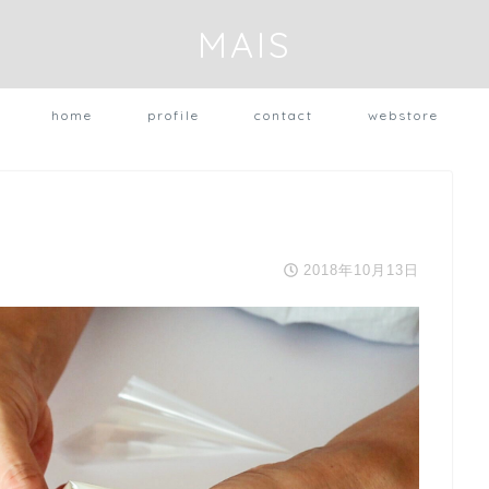
MAIS
home
profile
contact
webstore
2018年10月13日