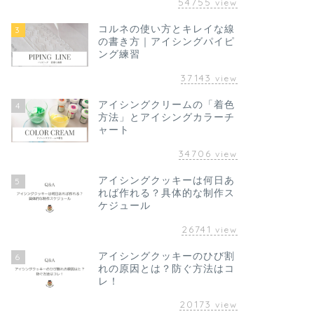
54755
view
コルネの使い方とキレイな線
3
の書き方｜アイシングパイピ
ング練習
37143
view
アイシングクリームの「着色
4
方法」とアイシングカラーチ
ャート
34706
view
アイシングクッキーは何日あ
5
れば作れる？具体的な制作ス
ケジュール
26741
view
アイシングクッキーのひび割
6
れの原因とは？防ぐ方法はコ
レ！
20173
view