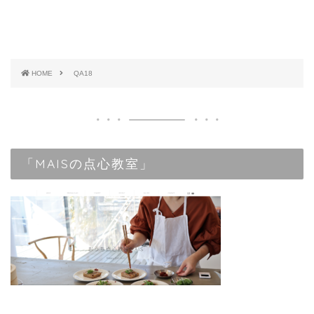
HOME
QA18
「MAISの点心教室」