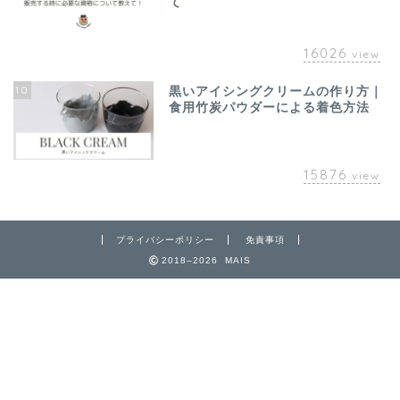
て
16026
view
10
黒いアイシングクリームの作り方｜
食用竹炭パウダーによる着色方法
15876
view
プライバシーポリシー
免責事項
2018–2026 MAIS