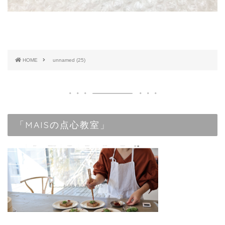
HOME
unnamed (25)
「MAISの点心教室」