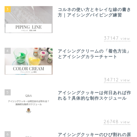
3
コルネの使い方とキレイな線の書き
方｜アイシングパイピング練習
37147
view
4
アイシングクリームの「着色方法」
とアイシングカラーチャート
34712
view
5
アイシングクッキーは何日あれば作
れる？具体的な制作スケジュール
26748
view
6
アイシングクッキーのひび割れの原