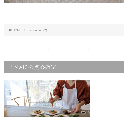
HOME
unnamed (2)
「MAISの点心教室」