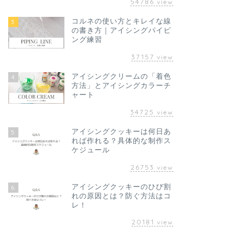
54786
view
コルネの使い方とキレイな線
3
の書き方｜アイシングパイピ
ング練習
37157
view
アイシングクリームの「着色
4
方法」とアイシングカラーチ
ャート
34725
view
アイシングクッキーは何日あ
5
れば作れる？具体的な制作ス
ケジュール
26753
view
アイシングクッキーのひび割
6
れの原因とは？防ぐ方法はコ
レ！
20181
view