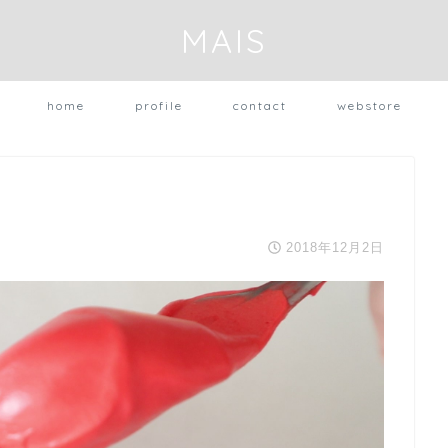
MAIS
home
profile
contact
webstore
2018年12月2日