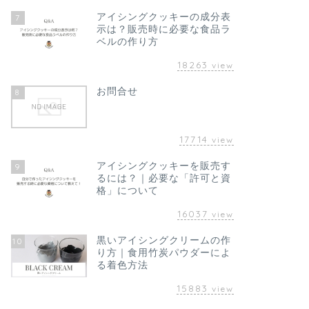
アイシングクッキーの成分表
7
示は？販売時に必要な食品ラ
ベルの作り方
18263
view
お問合せ
8
17714
view
アイシングクッキーを販売す
9
るには？｜必要な「許可と資
格」について
16037
view
黒いアイシングクリームの作
10
り方｜食用竹炭パウダーによ
る着色方法
15883
view