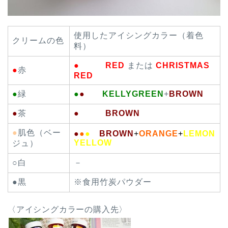
使用したアイシングカラー（着色
クリームの色
料）
● RED
または
CHRISTMAS
●
赤
RED
●
緑
●
●
KELLYGREEN
+
BROWN
●
茶
●
BROWN
●
肌色（ベー
●
●
●
BROWN
+
ORANGE
+
LEMON
YELLOW
ジュ）
○白
－
●黒
※食用竹炭パウダー
〈アイシングカラーの購入先〉